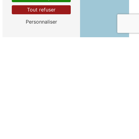
Tout refuser
Personnaliser
Téléphone
04 92 46 73 16
E-mail
fromalpage@fromagesduqueyras.f
r