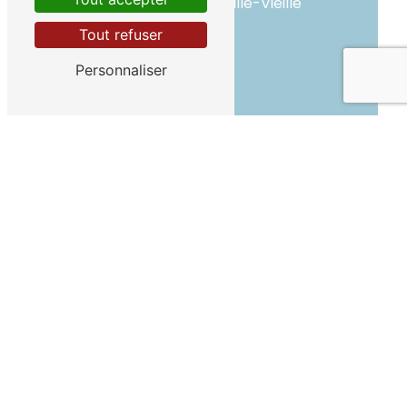
05350 Château-Ville-Vieille
Tout refuser
Personnaliser
Téléphone
04 92 46 73 16
E-mail
fromalpage@fromagesduqueyras.f
r