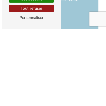
Tout refuser
Personnaliser
Téléphone
04 92 46 73 16
E-mail
fromalpage@fromagesduqueyras.f
r