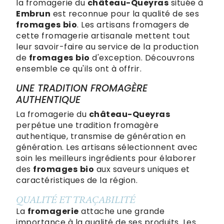
la fromagerie du
château-Queyras
située à
Embrun
est reconnue pour la qualité de ses
fromages
bio
. Les artisans fromagers de
cette fromagerie artisanale mettent tout
leur savoir-faire au service de la production
de
fromages
bio
d'exception. Découvrons
ensemble ce qu'ils ont à offrir.
UNE TRADITION FROMAGÈRE
AUTHENTIQUE
La fromagerie du
château-Queyras
perpétue une tradition fromagère
authentique, transmise de génération en
génération. Les artisans sélectionnent avec
soin les meilleurs ingrédients pour élaborer
des
fromages
bio
aux saveurs uniques et
caractéristiques de la région.
QUALITÉ ET TRAÇABILITÉ
La
fromagerie
attache une grande
importance à la qualité de ses produits. Les